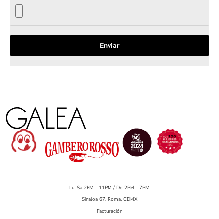
Enviar
Lu-Sa 2PM - 11PM / Do 2PM - 7PM
Sinaloa 67, Roma, CDMX
Facturación