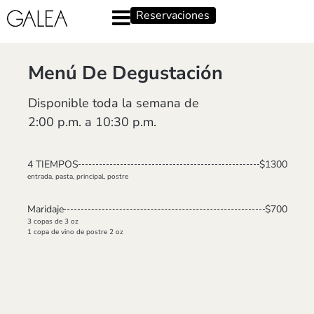
Reservaciones
Menú De Degustación
Disponible toda la semana de
2:00 p.m. a 10:30 p.m.
4 TIEMPOS
$1300
entrada, pasta, principal, postre
Maridaje
$700
3 copas de 3 oz
1 copa de vino de postre 2 oz