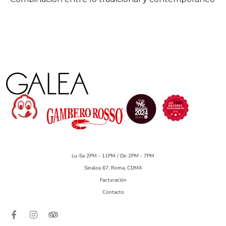
Lu-Sa 2PM - 11PM / Do 2PM - 7PM
Sinaloa 67, Roma, CDMX
Facturación
Contacto